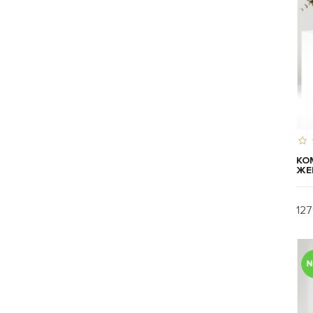
КО
ЖЕ
127