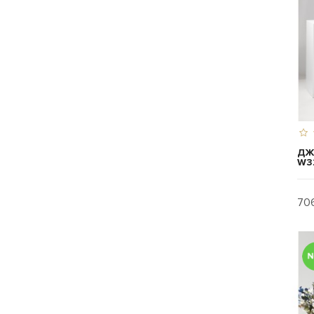
ДЖ
W3
706