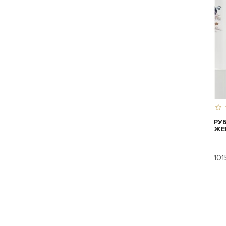
РУ
ЖЕ
101