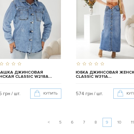
БАШКА ДЖИНСОВАЯ
ЮБКА ДЖИНСОВАЯ ЖЕНС
НСКАЯ CLASSIC W218A...
CLASSIC W311A...
5 грн / шт.
574 грн / шт.
КУПИТЬ
КУП
<
5
6
7
8
9
10
11