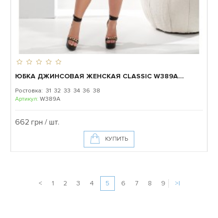
ЮБКА ДЖИНСОВАЯ ЖЕНСКАЯ CLASSIC W389A...
Ростовка: 31 32 33 34 36 38
Артикул:
W389A
662 грн / шт.
КУПИТЬ
<
1
2
3
4
5
6
7
8
9
>|