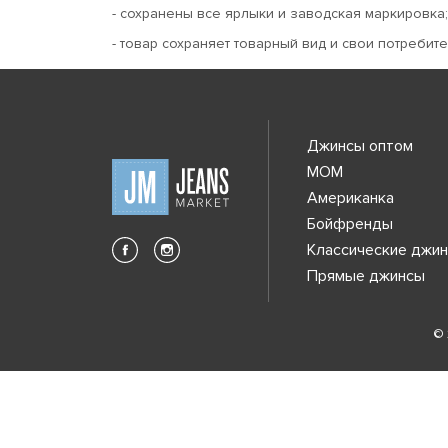
- сохранены все ярлыки и заводская маркировка;
- товар сохраняет товарный вид и свои потребите
Джинсы оптом
MOM
Американка
Бойфренды
Классические джи
Прямые джинсы
© 