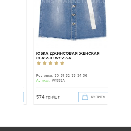
СКАЯ
ЮБКА ДЖИНСОВАЯ ЖЕНСКАЯ
ДЖИНС
CLASSIC W1555A...
W1572
0
Ростовка: 30 31 32 33 34 36
Ростовк
Артикул:
W1555A
Артику
530 грн/
574 грн/шт.
КУПИТЬ
КУПИТЬ
486 гр