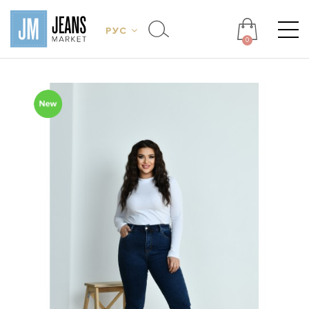
РУС
0