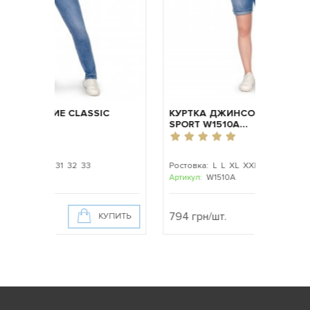
СКИЕ CLASSIC
КУРТКА ДЖИНСОВАЯ ЖЕНСКАЯ
SPORT W1510A...
9 30 31 32 33
Ростовка: L L XL XXL XXXL XXXXL
A
Артикул:
W1510A
794 грн/шт.
КУПИТЬ
КУПИТЬ