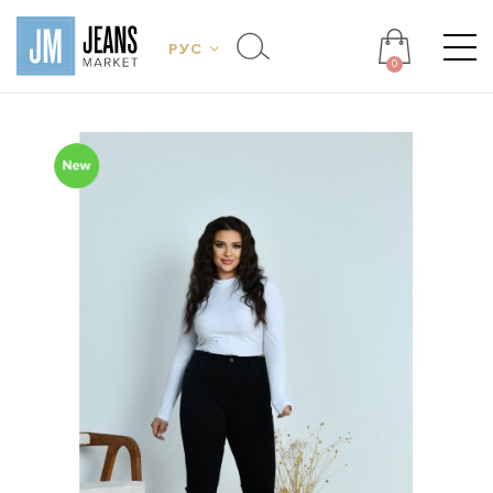
РУС
0