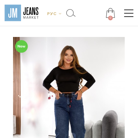
РУС
0