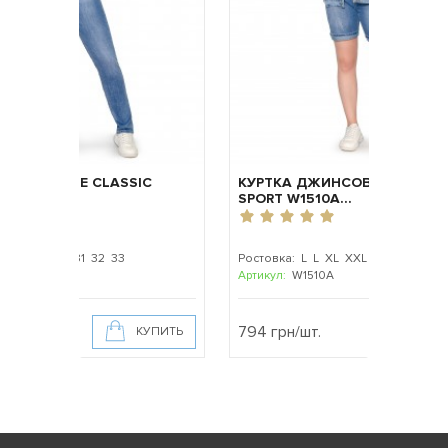
СКИЕ CLASSIC
КУРТКА ДЖИНСОВАЯ ЖЕНСКАЯ
SPORT W1510A...
 30 31 32 33
Ростовка: L L XL XXL XXXL XXXXL
Артикул:
W1510A
794 грн/шт.
КУПИТЬ
КУПИТЬ