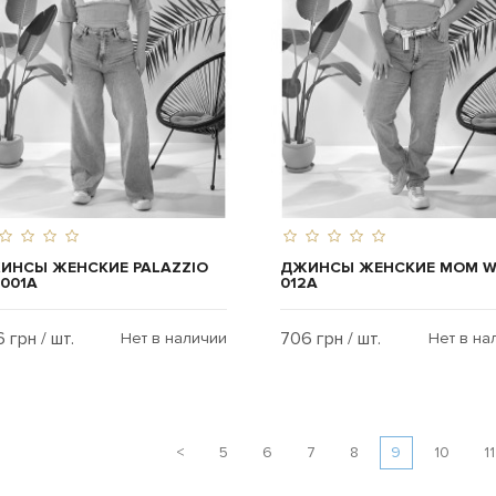
ИНСЫ ЖЕНСКИЕ PALAZZIO
ДЖИНСЫ ЖЕНСКИЕ MOM W
-001A
012A
 грн / шт.
706 грн / шт.
Нет в наличии
Нет в на
<
5
6
7
8
9
10
11