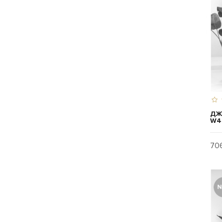
ДЖ
W4
706