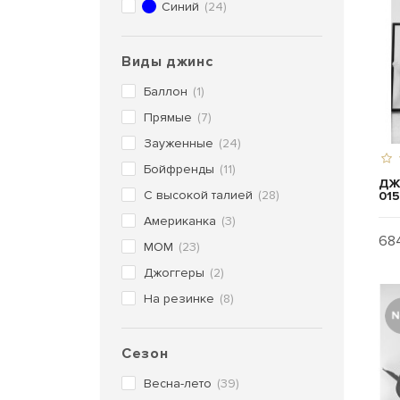
Синий
(24)
Виды джинс
Баллон
(1)
Прямые
(7)
Зауженные
(24)
Бойфренды
(11)
ДЖ
С высокой талией
(28)
01
Американка
(3)
684
МОМ
(23)
Джоггеры
(2)
На резинке
(8)
Сезон
Весна-лето
(39)