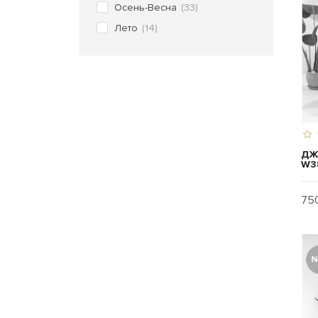
Осень-Весна
(33)
Лето
(14)
ДЖ
W3
750