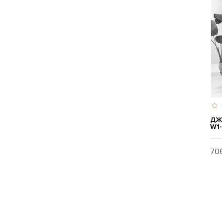
ДЖ
W1
706