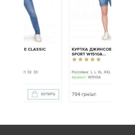
СКИЕ CLASSIC
КУРТКА ДЖИНСОВАЯ ЖЕНСКАЯ
SPORT W1510A...
 30 31 32 33
Ростовка: L L XL XXL XXXL XXXXL
Артикул:
W1510A
794 грн/шт.
КУПИТЬ
КУПИТЬ