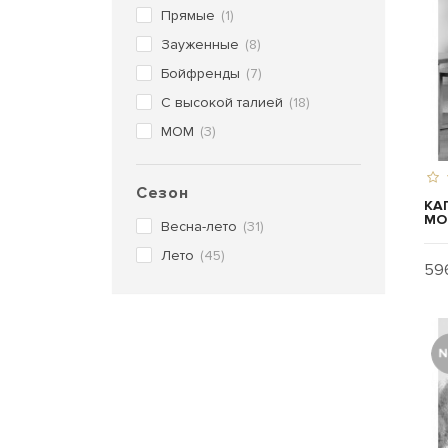
Прямые
(1)
Зауженные
(8)
Бойфренды
(7)
С высокой талией
(18)
МОМ
(3)
Сезон
КА
MO
Весна-лето
(31)
Лето
(45)
596