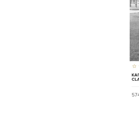
КА
CLA
574