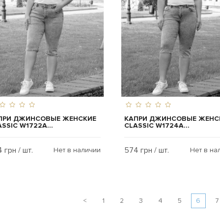
ПРИ ДЖИНСОВЫЕ ЖЕНСКИЕ
КАПРИ ДЖИНСОВЫЕ ЖЕНС
SSIC W1722A...
CLASSIC W1724A...
 грн / шт.
574 грн / шт.
Нет в наличии
Нет в на
<
1
2
3
4
5
6
7