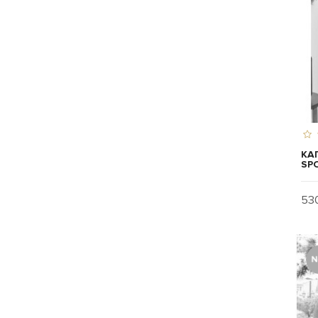
КА
SPO
530