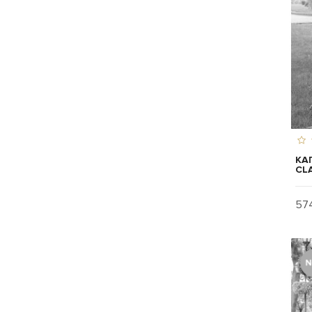
КА
CLA
574