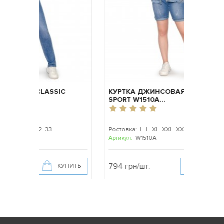
ИЕ CLASSIC
КУРТКА ДЖИНСОВАЯ ЖЕНСКАЯ
SPORT W1510A...
 31 32 33
Ростовка: L L XL XXL XXXL XXXXL
Артикул:
W1510A
794 грн/шт.
КУПИТЬ
КУПИТЬ